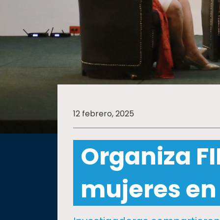
SALUD
SUSTENTABILIDAD
TEMAS
12 febrero, 2025
Oferta
educativa
Organiza F
Estudiantes
Rectoría
mujeres en 
Investigación
Internacionalización
Responsabilidad