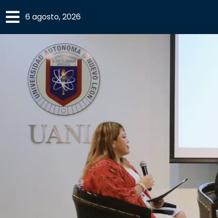
×
6 agosto, 2026
SECCIONES
ACADEMIA
CAMPUS
UANL
COMUNIDAD
UANL
CULTURA
DEPORTES
I+D+I
EXPERTOS