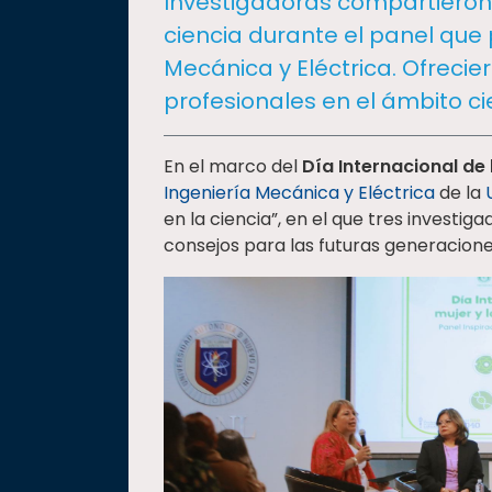
Investigadoras compartieron 
social
ciencia durante el panel que 
Vinculación
Mecánica y Eléctrica. Ofreci
Historia
profesionales en el ámbito cie
Universiada
Nacional
En el marco del
Día Internacional de 
Ingeniería Mecánica y Eléctrica
de la
en la ciencia”, en el que tres investi
consejos para las futuras generaciones