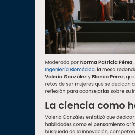
Moderado por
Norma Patricia Pérez
,
Ingeniería Biomédica
, la mesa redond
Valeria González
y
Blanca Pérez
, qu
retos de ser mujeres que se dedican a
reflexión para aconsejarlas sobre su in
La ciencia como 
Valeria González enfatizó que dedicar
habilidades como el pensamiento crític
búsqueda de la innovación, competenci