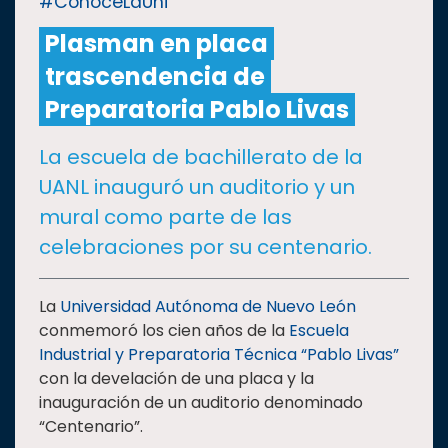
#ConoceLaUni
Plasman en placa
CULTURA
trascendencia de
DEPORTES
Preparatoria Pablo Livas
La escuela de bachillerato de la
I+D+I
EXPERTOS
UANL inauguró un auditorio y un
mural como parte de las
SALUD
celebraciones por su centenario.
SUSTENTABILIDAD
La
Universidad Autónoma de Nuevo León
conmemoró los cien años de la
Escuela
Industrial y Preparatoria Técnica “Pablo Livas”
TEMAS
con la develación de una placa y la
inauguración de un auditorio denominado
Oferta
“Centenario”.
educativa