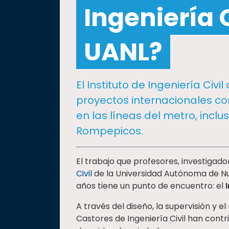
social
Ingeniería C
Vinculación
UANL?
Historia
Universiada
Nacional
El Instituto de Ingeniería Civi
proyectos internacionales c
en las líneas del metro, incl
Rompepicos.
El trabajo que profesores, investigado
Civil
de la Universidad Autónoma de Nu
años tiene un punto de encuentro: el
A través del diseño, la supervisión y 
Castores de Ingeniería Civil han contr