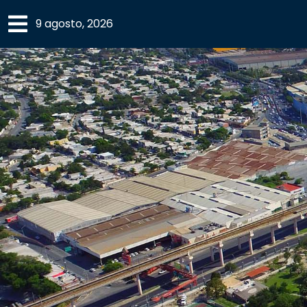
×
9 agosto, 2026
SECCIONES
ACADEMIA
CAMPUS
UANL
COMUNIDAD
UANL
CULTURA
DEPORTES
I+D+I
EXPERTOS