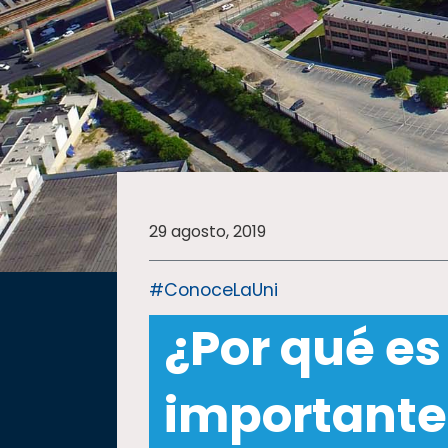
SALUD
SUSTENTABILIDAD
TEMAS
29 agosto, 2019
Oferta
educativa
#ConoceLaUni
Estudiantes
¿Por qué es
Rectoría
Investigación
importante 
Internacionalización
Responsabilidad