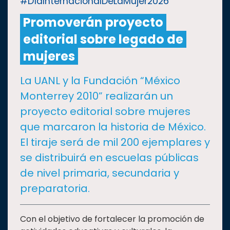
#DíaInternacionalDeLaMujer2026
Promoverán proyecto
CULTURA
editorial sobre legado de
DEPORTES
mujeres
La UANL y la Fundación “México
I+D+I
EXPERTOS
Monterrey 2010” realizarán un
proyecto editorial sobre mujeres
SALUD
que marcaron la historia de México.
El tiraje será de mil 200 ejemplares y
SUSTENTABILIDAD
se distribuirá en escuelas públicas
de nivel primaria, secundaria y
TEMAS
preparatoria.
Oferta
Con el objetivo de fortalecer la promoción de
educativa