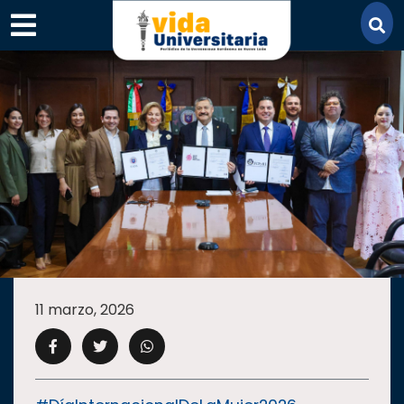
×
SECCIONES
ACADEMIA
11 marzo, 2026
CAMPUS
UANL
COMUNIDAD
UANL