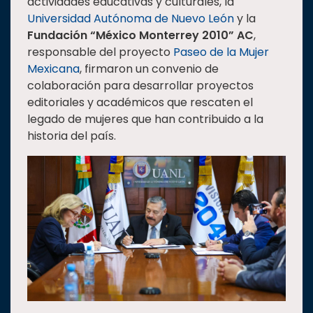
actividades educativas y culturales, la
Estudiantes
Universidad Autónoma de Nuevo León
y la
Fundación “México Monterrey 2010” AC
,
Rectoría
responsable del proyecto
Paseo de la Mujer
Investigación
Mexicana
, firmaron un convenio de
colaboración para desarrollar proyectos
Internacionalización
editoriales y académicos que rescaten el
Responsabilidad
legado de mujeres que han contribuido a la
social
historia del país.
Vinculación
Historia
Universiada
Nacional