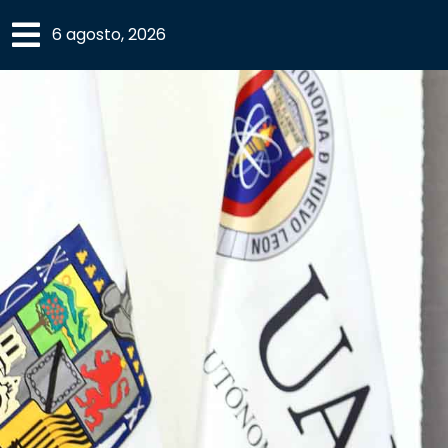
×
6 agosto, 2026
SECCIONES
ACADEMIA
CAMPUS
UANL
COMUNIDAD
UANL
CULTURA
DEPORTES
I+D+I
EXPERTOS