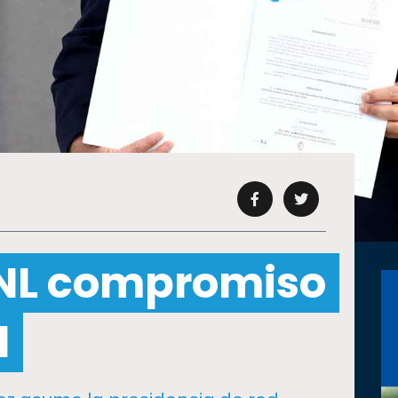
ANL compromiso
d