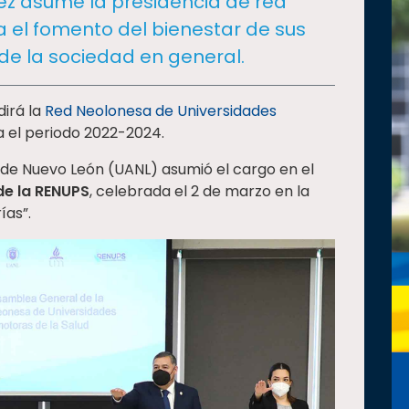
ez asume la presidencia de red
a el fomento del bienestar de sus
e la sociedad en general.
irá la
Red Neolonesa de Universidades
 el periodo 2022-2024.
 de Nuevo León (UANL) asumió el cargo en el
de la RENUPS
, celebrada el 2 de marzo en la
ías”.