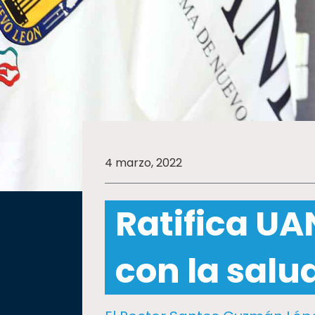
SALUD
SUSTENTABILIDAD
TEMAS
4 marzo, 2022
Oferta
educativa
Ratifica U
Estudiantes
Rectoría
con la salu
Investigación
Internacionalización
Responsabilidad