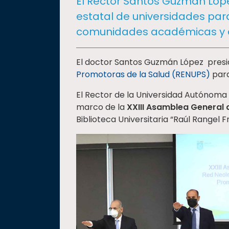
El Rector Santos Guzmán Lóp
social
estatal de universidades par
Vinculación
comunidades académicas y d
Historia
Universiada
El doctor Santos Guzmán López presid
Nacional
Promotoras de la Salud (RENUPS)
para
El Rector de la Universidad Autónoma
marco de la
XXIII Asamblea General 
Biblioteca Universitaria “Raúl Rangel Fr