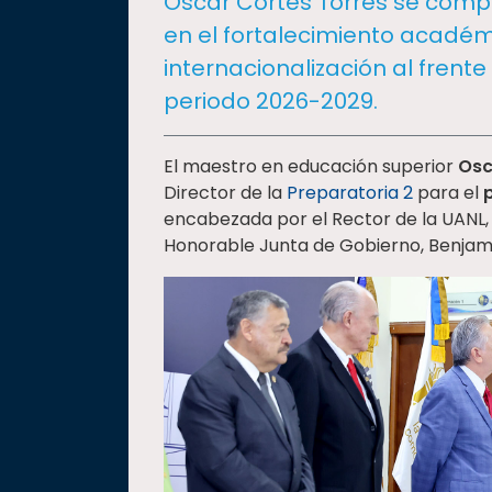
Oscar Cortés Torres se compr
social
en el fortalecimiento académi
Vinculación
internacionalización al frent
Historia
periodo 2026-2029.
Universiada
Nacional
El maestro en educación superior
Osc
Director de la
Preparatoria 2
para el
encabezada por el Rector de la UANL,
Honorable Junta de Gobierno, Benjam