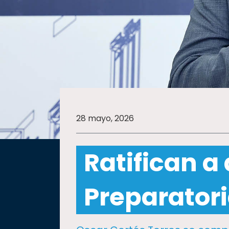
SALUD
SUSTENTABILIDAD
TEMAS
28 mayo, 2026
Oferta
educativa
Ratifican a 
Estudiantes
Rectoría
Preparatori
Investigación
Internacionalización
Responsabilidad