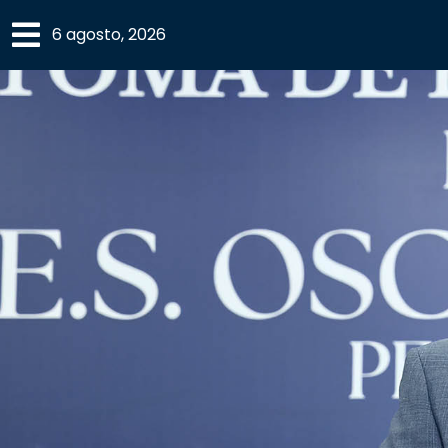
×
6 agosto, 2026
SECCIONES
ACADEMIA
CAMPUS
UANL
COMUNIDAD
UANL
CULTURA
DEPORTES
I+D+I
EXPERTOS