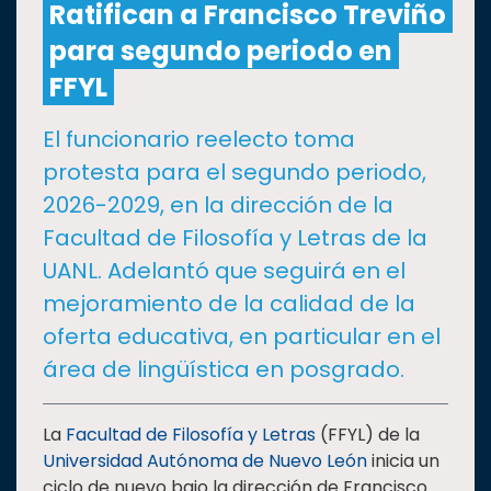
Ratifican a Francisco Treviño
para segundo periodo en
CULTURA
FFYL
DEPORTES
El funcionario reelecto toma
protesta para el segundo periodo,
I+D+I
EXPERTOS
2026-2029, en la dirección de la
Facultad de Filosofía y Letras de la
SALUD
UANL. Adelantó que seguirá en el
mejoramiento de la calidad de la
SUSTENTABILIDAD
oferta educativa, en particular en el
área de lingüística en posgrado.
TEMAS
La
Facultad de Filosofía y Letras
(FFYL) de la
Oferta
Universidad Autónoma de Nuevo León
inicia un
educativa
ciclo de nuevo bajo la dirección de Francisco