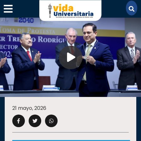
×
SECCIONES
ACADEMIA
21 mayo, 2026
CAMPUS
UANL
COMUNIDAD
UANL