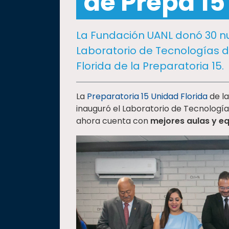
de Prepa 15
social
Vinculación
La Fundación UANL donó 30 n
Historia
Laboratorio de Tecnologías d
Universiada
Florida de la Preparatoria 15.
Nacional
La
Preparatoria 15 Unidad Florida
de l
inauguró el Laboratorio de Tecnologías
ahora cuenta con
mejores aulas y eq