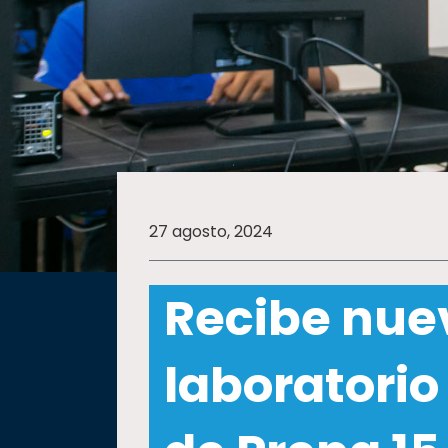
SALUD
SUSTENTABILIDAD
TEMAS
27 agosto, 2024
Oferta
educativa
Recibe nue
Estudiantes
Rectoría
laboratorio
Investigación
Internacionalización
Responsabilidad