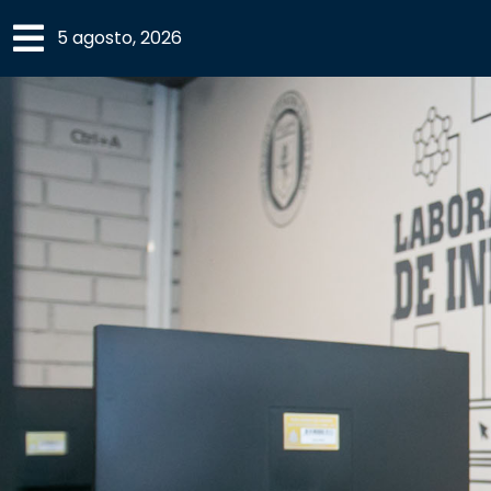
×
5 agosto, 2026
SECCIONES
ACADEMIA
CAMPUS
UANL
COMUNIDAD
UANL
CULTURA
DEPORTES
I+D+I
EXPERTOS