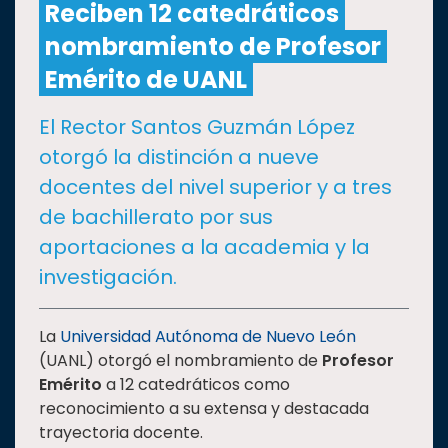
Reciben 12 catedráticos
nombramiento de Profesor
CULTURA
Emérito de UANL
DEPORTES
El Rector Santos Guzmán López
otorgó la distinción a nueve
I+D+I
EXPERTOS
docentes del nivel superior y a tres
de bachillerato por sus
SALUD
aportaciones a la academia y la
investigación.
SUSTENTABILIDAD
La
Universidad Autónoma de Nuevo León
(UANL) otorgó el nombramiento de
Profesor
TEMAS
Emérito
a 12 catedráticos como
reconocimiento a su extensa y destacada
Oferta
trayectoria docente.
educativa