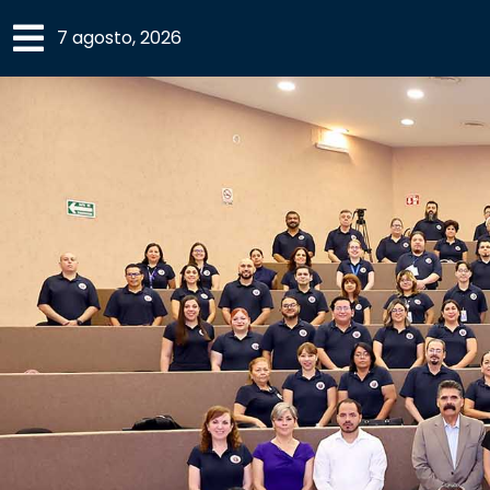
×
7 agosto, 2026
SECCIONES
ACADEMIA
CAMPUS
UANL
COMUNIDAD
UANL
CULTURA
DEPORTES
I+D+I
EXPERTOS