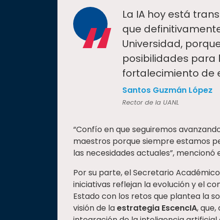
“
La IA hoy está tra
que definitivament
Universidad, porqu
posibilidades para 
fortalecimiento de 
Santos Guzmán López
Rector de la UANL
“Confío en que seguiremos avanzando 
maestros porque siempre estamos pen
las necesidades actuales”, mencionó e
Por su parte, el Secretario Académico,
iniciativas reflejan la evolución y el
Estado con los retos que plantea la so
visión de la
estrategia EscencIA
, que
integración de la inteligencia artifici