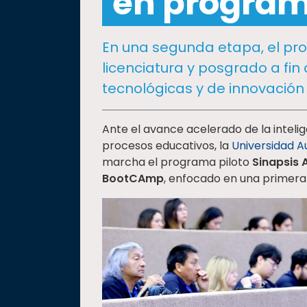
en programa
social
Vinculación
En una segunda etapa, el pro
Historia
licenciatura y posgrado a fin
Universiada
tecnológicas y de innovación 
Nacional
Ante el avance acelerado de la intelige
procesos educativos, la
Universidad 
marcha el programa piloto
Sinapsis 
BootCAmp
, enfocado en una primera 