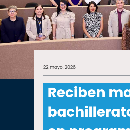
SALUD
SUSTENTABILIDAD
TEMAS
22 mayo, 2026
Oferta
educativa
Reciben ma
Estudiantes
Rectoría
bachillerat
Investigación
Internacionalización
Responsabilidad