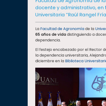
Facultad de Agronomía de la 
social
docente y administrativo, en f
Vinculación
Universitaria “Raúl Rangel Fría
Historia
Universiada
La
Facultad de Agronomía
de la
Unive
Nacional
65 años de vida
distinguiendo a docen
dependencia.
El festejo encabezado por el Rector d
la dependencia universitaria, Alejandr
diciembre en la
Biblioteca Universitari