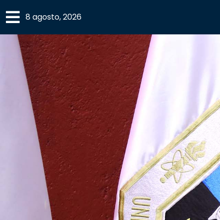
×
8 agosto, 2026
SECCIONES
ACADEMIA
CAMPUS
UANL
COMUNIDAD
UANL
CULTURA
DEPORTES
I+D+I
EXPERTOS