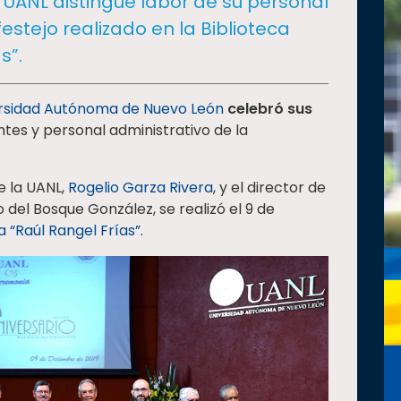
UANL distingue labor de su personal
estejo realizado en la Biblioteca
s”.
rsidad Autónoma de Nuevo León
celebró sus
tes y personal administrativo de la
e la UANL,
Rogelio Garza Rivera
, y el director de
o del Bosque González, se realizó el 9 de
a “Raúl Rangel Frías”
.