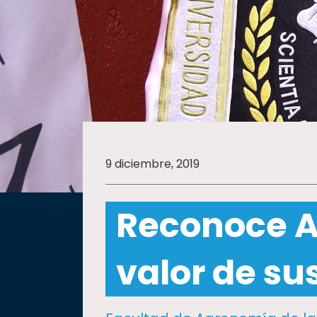
SALUD
SUSTENTABILIDAD
TEMAS
9 diciembre, 2019
Oferta
educativa
Reconoce 
Estudiantes
Rectoría
valor de su
Investigación
Internacionalización
Responsabilidad