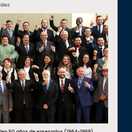
ález.
len 50 años de egresados (1964-1969)