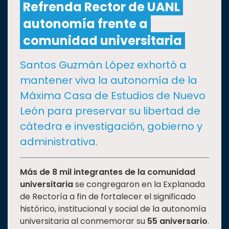
Refrenda Rector de UANL
autonomía frente a
CULTURA
comunidad universitaria
DEPORTES
Santos Guzmán López exhortó a
mantener viva la autonomía de la
I+D+I
EXPERTOS
Máxima Casa de Estudios de Nuevo
León para preservar su libertad de
SALUD
cátedra e investigación, gobierno y
administrativa.
SUSTENTABILIDAD
Más de 8 mil integrantes de la comunidad
universitaria
se congregaron en la Explanada
TEMAS
de Rectoría a fin de fortalecer el significado
histórico, institucional y social de la autonomía
Oferta
universitaria al conmemorar su
55 aniversario
.
educativa