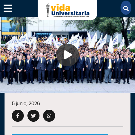
×
SECCIONES
ACADEMIA
5 junio, 2026
CAMPUS
UANL
COMUNIDAD
UANL