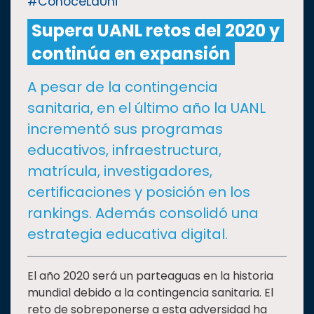
#ConoceLaUni
Supera UANL retos del 2020 y
CULTURA
continúa en expansión
DEPORTES
A pesar de la contingencia
sanitaria, en el último año la UANL
I+D+I
EXPERTOS
incrementó sus programas
educativos, infraestructura,
SALUD
matrícula, investigadores,
certificaciones y posición en los
SUSTENTABILIDAD
rankings. Además consolidó una
estrategia educativa digital.
TEMAS
El año 2020 será un parteaguas en la historia
mundial debido a la contingencia sanitaria. El
Oferta
educativa
reto de sobreponerse a esta adversidad ha