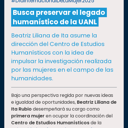
#DíaInternacionalDeLaMujer2025
Busca preservar el legado
CULTURA
humanístico de la UANL
DEPORTES
Beatriz Liliana de Ita asume la
dirección del Centro de Estudios
I+D+I
EXPERTOS
Humanísticos con la idea de
impulsar la investigación realizada
SALUD
por las mujeres en el campo de las
humanidades.
SUSTENTABILIDAD
Bajo una perspectiva regida por nuevas ideas
e igualdad de oportunidades,
Beatriz Liliana de
TEMAS
Ita Rubio
desempeñará su cargo como
primera mujer
en ocupar la coordinación del
Oferta
Centro de Estudios Humanísticos
de la
educativa