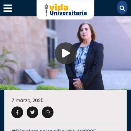
×
SECCIONES
ACADEMIA
7 marzo, 2025
CAMPUS
UANL
COMUNIDAD
UANL