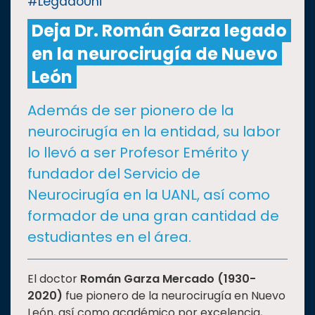
#LegadoUni
Deja Dr. Román Garza legado
CULTURA
en la neurocirugía de Nuevo
DEPORTES
León
Además de ser pionero de la
I+D+I
EXPERTOS
neurocirugía en la entidad, su labor
lo llevó a ser Profesor Emérito y
SALUD
fundador del Servicio de
Neurocirugía en la UANL, así como
SUSTENTABILIDAD
formador de una gran cantidad de
estudiantes en el área.
TEMAS
El doctor
Román Garza Mercado (1930-
Oferta
2020)
fue pionero de la neurocirugía en Nuevo
educativa
León, así como académico por excelencia,