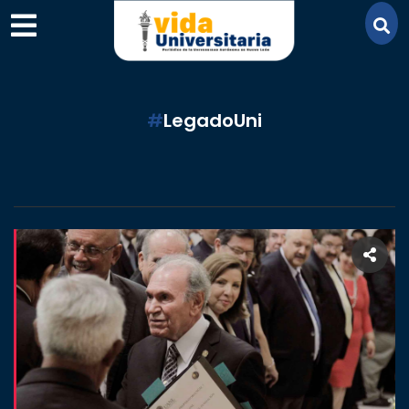
×
#
LegadoUni
SECCIONES
ACADEMIA
CAMPUS
UANL
COMUNIDAD
UANL