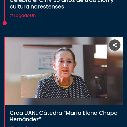
Celebra el CIHR 35 años de tradición y
cultura norestenses
#LegadoUni
Crea UANL Cátedra “María Elena Chapa
Hernández”