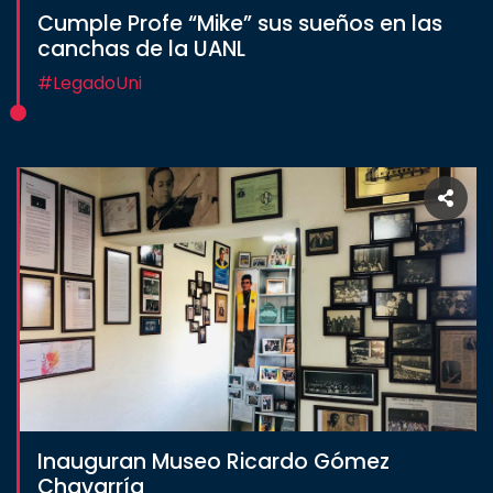
Cumple Profe “Mike” sus sueños en las
Estudiantes
canchas de la UANL
Rectoría
#LegadoUni
Investigación
Internacionalización
Responsabilidad
social
Vinculación
Historia
Universiada
Nacional
Inauguran Museo Ricardo Gómez
Chavarría