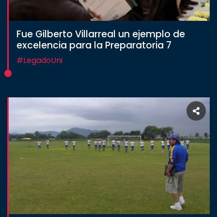
CULTURA
Fue Gilberto Villarreal un ejemplo de
excelencia para la Preparatoria 7
DEPORTES
#LegadoUni
I+D+I
EXPERTOS
SALUD
SUSTENTABILIDAD
TEMAS
Oferta
educativa