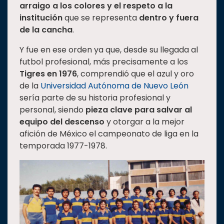
arraigo a los colores y el respeto a la
Estudiantes
institución
que se representa
dentro y fuera
de la cancha
.
Rectoría
Investigación
Y fue en ese orden ya que, desde su llegada al
futbol profesional, más precisamente a los
Internacionalización
Tigres en 1976
, comprendió que el azul y oro
Responsabilidad
de la
Universidad Autónoma de Nuevo León
social
sería parte de su historia profesional y
Vinculación
personal, siendo
pieza clave para salvar al
equipo del descenso
y otorgar a la mejor
Historia
afición de México el campeonato de liga en la
Universiada
temporada 1977-1978.
Nacional