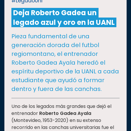
#LegadoUni
Deja Roberto Gadea un
CULTURA
legado azul y oro en la UANL
DEPORTES
Pieza fundamental de una
generación dorada del futbol
I+D+I
EXPERTOS
regiomontano, el entrenador
Roberto Gadea Ayala heredó el
SALUD
espíritu deportivo de la UANL a cada
estudiante que ayudó a formar
SUSTENTABILIDAD
dentro y fuera de las canchas.
TEMAS
Uno de los legados más grandes que dejó el
entrenador
Roberto Gadea Ayala
(Montevideo, 1953-2020) en su extenso
Oferta
recorrido en las canchas universitarias fue el
educativa