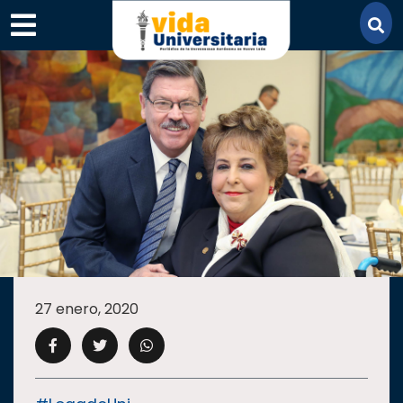
×
SECCIONES
ACADEMIA
27 enero, 2020
CAMPUS
UANL
COMUNIDAD
UANL