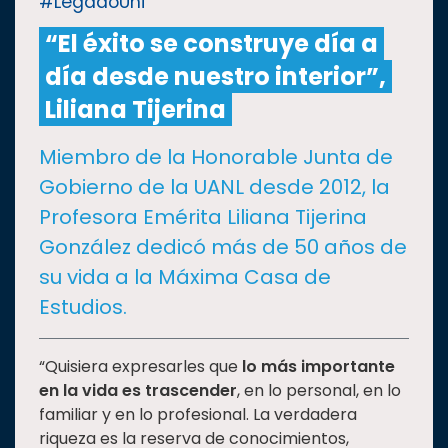
#LegadoUni
“El éxito se construye día a
CULTURA
día desde nuestro interior”,
DEPORTES
Liliana Tijerina
Miembro de la Honorable Junta de
I+D+I
EXPERTOS
Gobierno de la UANL desde 2012, la
Profesora Emérita Liliana Tijerina
SALUD
González dedicó más de 50 años de
su vida a la Máxima Casa de
SUSTENTABILIDAD
Estudios.
TEMAS
“Quisiera expresarles que
lo más importante
en la vida es trascender
, en lo personal, en lo
familiar y en lo profesional. La verdadera
Oferta
riqueza es la reserva de conocimientos,
educativa