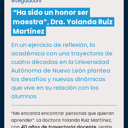
#LegadoUni
“Ha sido un honor ser
CULTURA
maestra”, Dra. Yolanda Ruiz
DEPORTES
Martínez
En un ejercicio de reflexión, la
I+D+I
EXPERTOS
académica con una trayectoria de
cuatro décadas en la Universidad
SALUD
Autónoma de Nuevo León plantea
los desafíos y nuevas dinámicas
SUSTENTABILIDAD
que vive en su relación con los
alumnos.
TEMAS
“Me encanta encontrar personas que quieran
Oferta
aprender”. La doctora Yolanda Ruiz Martínez,
educativa
con
40 años de trayectoria docente
, repite