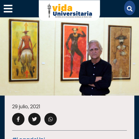
×
SECCIONES
ACADEMIA
29 julio, 2021
CAMPUS
UANL
COMUNIDAD
UANL