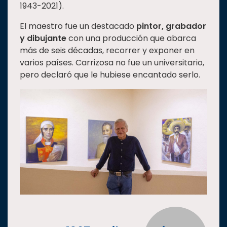
1943-2021).
Estudiantes
El maestro fue un destacado
pintor, grabador
Rectoría
y dibujante
con una producción que abarca
Investigación
más de seis décadas, recorrer y exponer en
varios países. Carrizosa no fue un universitario,
Internacionalización
pero declaró que le hubiese encantado serlo.
Responsabilidad
social
Vinculación
Historia
Universiada
Nacional