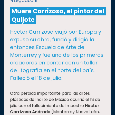
#LegadoUni
Muere Carrizosa, el pintor del
CULTURA
Quijote
DEPORTES
Héctor Carrizosa viajó por Europa y
expuso su obra, fundó y dirigió la
I+D+I
EXPERTOS
entonces Escuela de Arte de
Monterrey y fue uno de los primeros
SALUD
creadores en contar con un taller
de litografía en el norte del país.
SUSTENTABILIDAD
Falleció el 18 de julio.
TEMAS
Otra pérdida importante para las artes
plásticas del norte de México ocurrió el 18 de
julio con el fallecimiento del maestro
Héctor
Oferta
Carrizosa Andrade
(Monterrey Nuevo León,
educativa