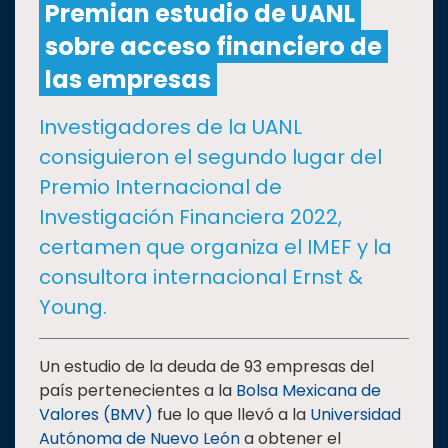
Premian estudio de UANL
sobre acceso financiero de
CULTURA
las empresas
DEPORTES
Investigadores de la UANL
consiguieron el segundo lugar del
I+D+I
EXPERTOS
Premio Internacional de
Investigación Financiera 2022,
SALUD
certamen que organiza el IMEF y la
consultora internacional Ernst &
SUSTENTABILIDAD
Young.
TEMAS
Un estudio de la deuda de 93 empresas del
país pertenecientes a la
Bolsa Mexicana de
Valores (BMV)
fue lo que llevó a la
Universidad
Oferta
Autónoma de Nuevo León
a obtener el
educativa