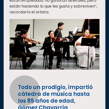
están empleados; no ganarán dinerales, pero
están haciendo lo que les gusta y sobreviven”,
recordaría el artista.
Todo un prodigio, impartió
cátedra de música hasta
los 85 años de edad,
Gómez Chavarría