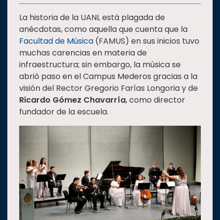
Estudiantes
La historia de la UANL está plagada de
anécdotas, como aquella que cuenta que la
Rectoría
Facultad de Música
(FAMUS) en sus inicios tuvo
Investigación
muchas carencias en materia de
Internacionalización
infraestructura; sin embargo, la música se
abrió paso en el Campus Mederos gracias a la
Responsabilidad
visión del Rector Gregorio Farías Longoria y de
social
Ricardo Gómez Chavarría
, como director
Vinculación
fundador de la escuela.
Historia
Universiada
Nacional