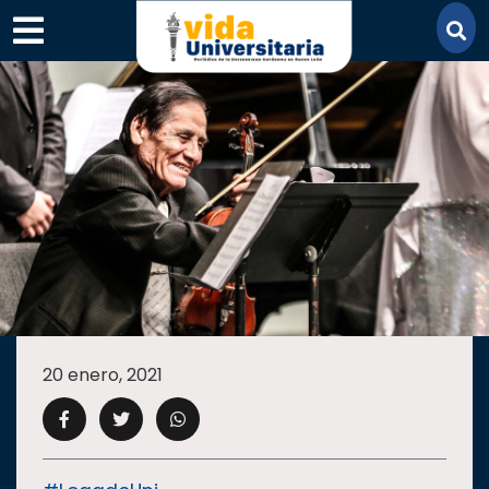
×
SECCIONES
ACADEMIA
20 enero, 2021
CAMPUS
UANL
COMUNIDAD
UANL