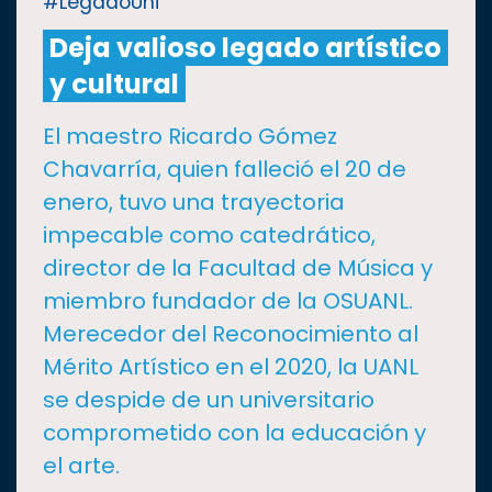
#LegadoUni
Deja valioso legado artístico
CULTURA
y cultural
DEPORTES
El maestro Ricardo Gómez
Chavarría, quien falleció el 20 de
I+D+I
EXPERTOS
enero, tuvo una trayectoria
impecable como catedrático,
SALUD
director de la Facultad de Música y
miembro fundador de la OSUANL.
SUSTENTABILIDAD
Merecedor del Reconocimiento al
Mérito Artístico en el 2020, la UANL
TEMAS
se despide de un universitario
comprometido con la educación y
Oferta
el arte.
educativa