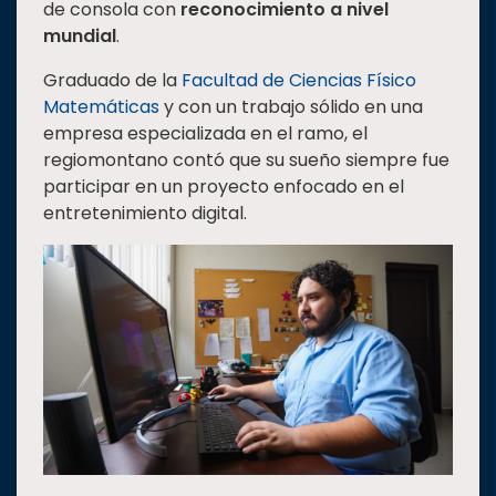
de consola con
reconocimiento a nivel
Estudiantes
mundial
.
Rectoría
Graduado de la
Facultad de Ciencias Físico
Investigación
Matemáticas
y con un trabajo sólido en una
empresa especializada en el ramo, el
Internacionalización
regiomontano contó que su sueño siempre fue
Responsabilidad
participar en un proyecto enfocado en el
social
entretenimiento digital.
Vinculación
Historia
Universiada
Nacional