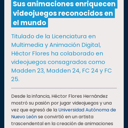
Sus animaciones enriquecen
videojuegos reconocidos en
CULTURA
el mundo
DEPORTES
Titulado de la Licenciatura en
Multimedia y Animación Digital,
I+D+I
EXPERTOS
Héctor Flores ha colaborado en
videojuegos consagrados como
SALUD
Madden 23, Madden 24, FC 24 y FC
25.
SUSTENTABILIDAD
Desde la infancia, Héctor Flores Hernández
mostró su pasión por jugar videojuegos y una
TEMAS
vez que egresó de la
Universidad Autónoma de
Nuevo León
se convirtió en un artista
Oferta
trascendental en la creación de animaciones
educativa