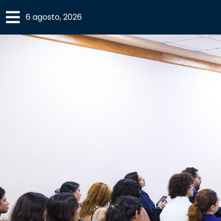
×
6 agosto, 2026
SECCIONES
ACADEMIA
CAMPUS
UANL
COMUNIDAD
UANL
CULTURA
DEPORTES
I+D+I
EXPERTOS