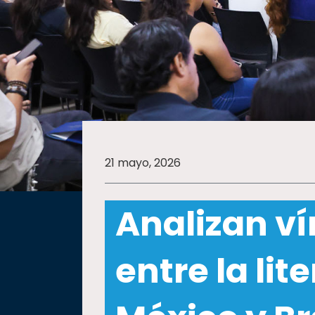
SALUD
SUSTENTABILIDAD
TEMAS
21 mayo, 2026
Oferta
educativa
Analizan ví
Estudiantes
Rectoría
entre la lit
Investigación
Internacionalización
Responsabilidad