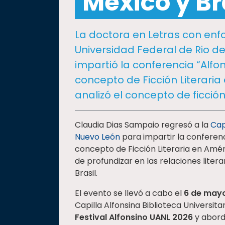
México y Br
social
Vinculación
La doctora en Letras con enfo
Historia
Universidad Federal de Rio d
Universiada
impartió la conferencia “Alfon
Nacional
concepto de Ficción Literaria
analizó el concepto de ficción
Claudia Dias Sampaio regresó a la
Cap
Nuevo León
para impartir la conferenc
concepto de Ficción Literaria en Amér
de profundizar en las relaciones litera
Brasil.
El evento se llevó a cabo el
6 de may
Capilla Alfonsina Biblioteca Universit
Festival Alfonsino UANL 2026
y abord