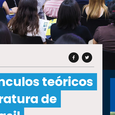
nculos teóricos
eratura de