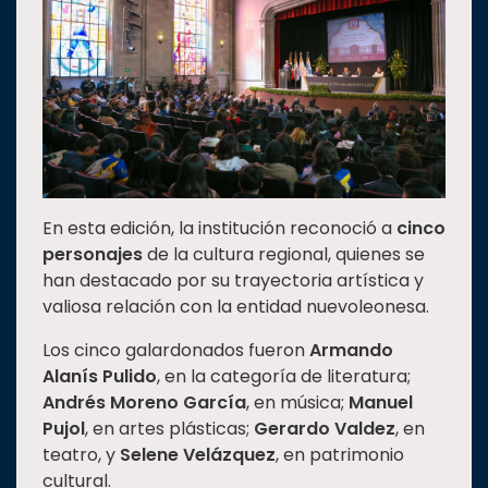
Estudiantes
Rectoría
Investigación
Internacionalización
Responsabilidad
social
En esta edición, la institución reconoció a
cinco
Vinculación
personajes
de la cultura regional, quienes se
Historia
han destacado por su trayectoria artística y
valiosa relación con la entidad nuevoleonesa.
Universiada
Nacional
Los cinco galardonados fueron
Armando
Alanís Pulido
, en la categoría de literatura;
Andrés Moreno García
, en música;
Manuel
Pujol
, en artes plásticas;
Gerardo Valdez
, en
teatro, y
Selene Velázquez
, en patrimonio
cultural.