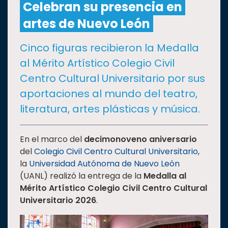
Celebran su presencia en
artes de Nuevo León
CULTURA
Cinco figuras recibieron la Medalla
DEPORTES
al Mérito Artístico Colegio Civil
Centro Cultural Universitario por sus
I+D+I
EXPERTOS
aportaciones al mundo del teatro,
literatura, artes plásticas y música.
SALUD
En el marco del
decimonoveno aniversario
SUSTENTABILIDAD
del
Colegio Civil Centro Cultural Universitario
,
la
Universidad Autónoma de Nuevo León
(UANL) realizó la entrega de la
Medalla al
TEMAS
Mérito Artístico Colegio Civil Centro Cultural
Universitario 2026
.
Oferta
educativa