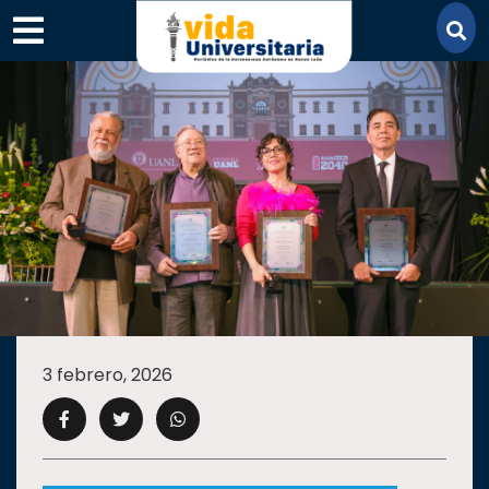
×
SECCIONES
ACADEMIA
3 febrero, 2026
CAMPUS
UANL
COMUNIDAD
UANL