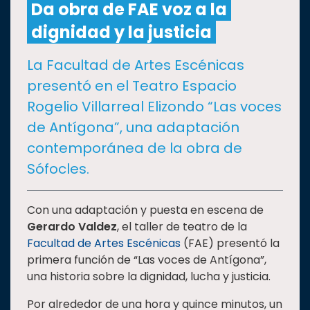
Da obra de FAE voz a la
dignidad y la justicia
CULTURA
La Facultad de Artes Escénicas
DEPORTES
presentó en el Teatro Espacio
Rogelio Villarreal Elizondo “Las voces
I+D+I
EXPERTOS
de Antígona”, una adaptación
contemporánea de la obra de
SALUD
Sófocles.
SUSTENTABILIDAD
Con una adaptación y puesta en escena de
Gerardo Valdez
, el taller de teatro de la
Facultad de Artes Escénicas
(FAE) presentó la
TEMAS
primera función de “Las voces de Antígona”,
una historia sobre la dignidad, lucha y justicia.
Oferta
Por alrededor de una hora y quince minutos, un
educativa