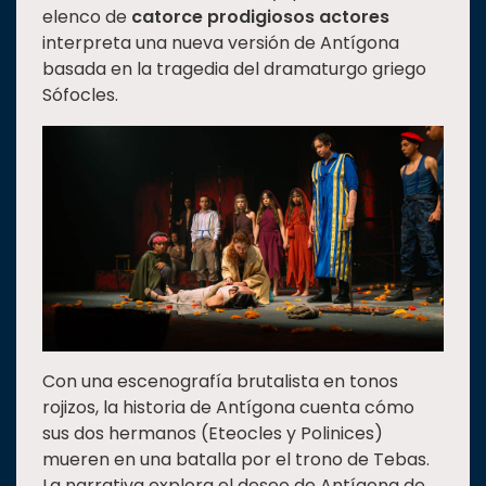
elenco de
catorce prodigiosos actores
Estudiantes
interpreta una nueva versión de Antígona
Rectoría
basada en la tragedia del dramaturgo griego
Sófocles.
Investigación
Internacionalización
Responsabilidad
social
Vinculación
Historia
Universiada
Nacional
Con una escenografía brutalista en tonos
rojizos, la historia de Antígona cuenta cómo
sus dos hermanos (Eteocles y Polinices)
mueren en una batalla por el trono de Tebas.
La narrativa explora el deseo de Antígona de