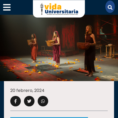
×
SECCIONES
ACADEMIA
20 febrero, 2024
CAMPUS
UANL
COMUNIDAD
UANL