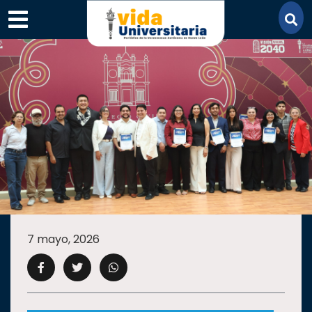
×
SECCIONES
ACADEMIA
7 mayo, 2026
CAMPUS
UANL
COMUNIDAD
UANL