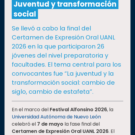
Juventud y transformación
social
CULTURA
Se llevó a cabo la final del
DEPORTES
Certamen de Expresión Oral UANL
2026 en la que participaron 26
I+D+I
EXPERTOS
jóvenes del nivel preparatoria y
facultades. El tema central para los
SALUD
convocantes fue “La juventud y la
transformación social: cambio de
SUSTENTABILIDAD
siglo, cambio de estafeta”.
TEMAS
En el marco del
Festival Alfonsino 2026
, la
Universidad Autónoma de Nuevo León
celebró el
7 de mayo
la fase final del
Oferta
Certamen de Expresión Oral UANL 2026
. El
educativa