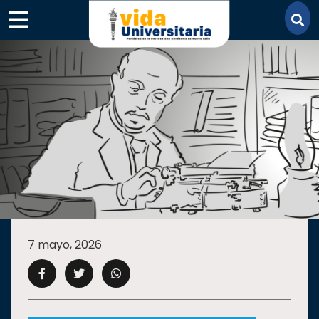
×
SECCIONES
ACADEMIA
7 mayo, 2026
CAMPUS
UANL
COMUNIDAD
UANL