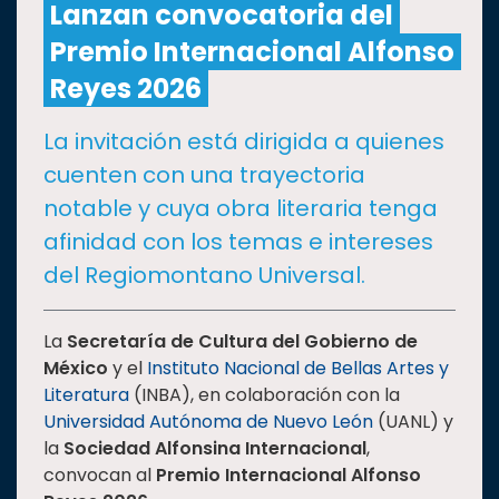
Lanzan convocatoria del
Premio Internacional Alfonso
CULTURA
Reyes 2026
DEPORTES
La invitación está dirigida a quienes
cuenten con una trayectoria
I+D+I
EXPERTOS
notable y cuya obra literaria tenga
afinidad con los temas e intereses
SALUD
del Regiomontano Universal.
SUSTENTABILIDAD
La
Secretaría de Cultura del Gobierno de
México
y el
Instituto Nacional de Bellas Artes y
Literatura
(INBA), en colaboración con la
TEMAS
Universidad Autónoma de Nuevo León
(UANL) y
la
Sociedad Alfonsina Internacional
,
Oferta
convocan al
Premio Internacional Alfonso
educativa