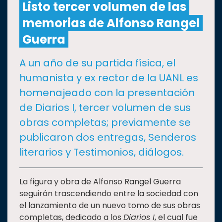
Listo tercer volumen de las
memorias de Alfonso Rangel
CULTURA
Guerra
DEPORTES
A un año de su partida física, el
humanista y ex rector de la UANL es
I+D+I
EXPERTOS
homenajeado con la presentación
de Diarios I, tercer volumen de sus
SALUD
obras completas; previamente se
publicaron dos entregas, Senderos
SUSTENTABILIDAD
literarios y Testimonios, diálogos.
TEMAS
La figura y obra de Alfonso Rangel Guerra
seguirán trascendiendo entre la sociedad con
el lanzamiento de un nuevo tomo de sus obras
Oferta
completas, dedicado a los
Diarios I
, el cual fue
educativa