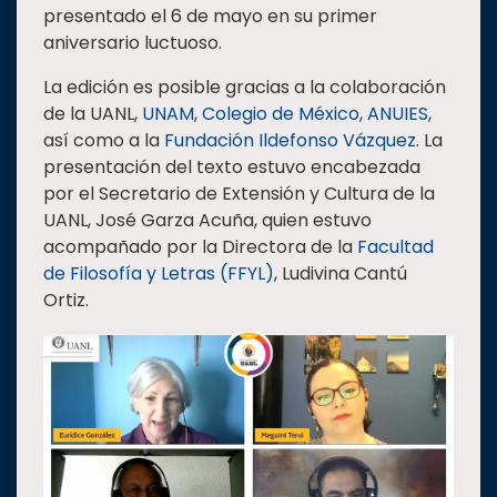
presentado el 6 de mayo en su primer
Estudiantes
aniversario luctuoso.
Rectoría
La edición es posible gracias a la colaboración
Investigación
de la UANL,
UNAM
,
Colegio de México
,
ANUIES
,
así como a la
Fundación Ildefonso Vázquez
. La
Internacionalización
presentación del texto estuvo encabezada
Responsabilidad
por el Secretario de Extensión y Cultura de la
social
UANL, José Garza Acuña, quien estuvo
Vinculación
acompañado por la Directora de la
Facultad
de Filosofía y Letras (FFYL)
, Ludivina Cantú
Historia
Ortiz.
Universiada
Nacional