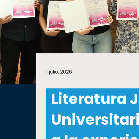
SALUD
SUSTENTABILIDAD
TEMAS
1 julio, 2026
Oferta
educativa
Literatura 
Estudiantes
Rectoría
Universitar
Investigación
Internacionalización
Responsabilidad