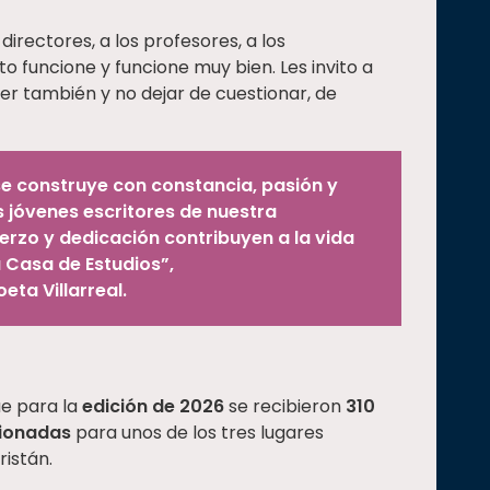
directores, a los profesores, a los
o funcione y funcione muy bien. Les invito a
eer también y no dejar de cuestionar, de
se construye con constancia, pasión y
s jóvenes escritores de nuestra
erzo y dedicación contribuyen a la vida
a Casa de Estudios”,
ta Villarreal.
ue para la
edición de 2026
se recibieron
310
cionadas
para unos de los tres lugares
istán.