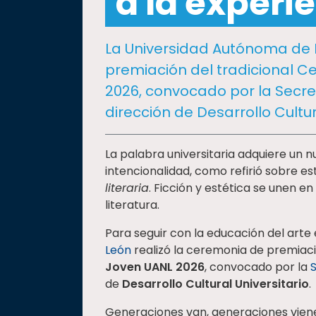
a la experie
social
Vinculación
La Universidad Autónoma de 
Historia
premiación del tradicional C
Universiada
2026, convocado por la Secret
Nacional
dirección de Desarrollo Cultura
La palabra universitaria adquiere un 
intencionalidad, como refirió sobre 
literaria
. Ficción y estética se unen e
literatura.
Para seguir con la educación del arte 
León
realizó la ceremonia de premiaci
Joven UANL 2026
, convocado por la
S
de
Desarrollo Cultural Universitario
.
Generaciones van, generaciones viene