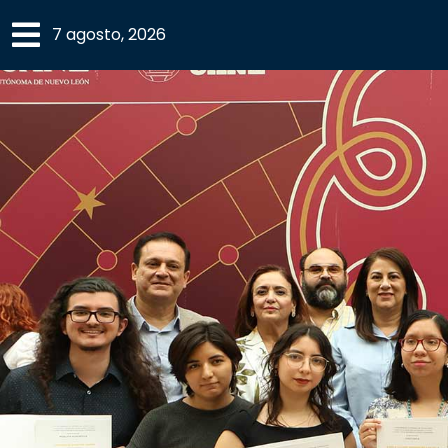
×
7 agosto, 2026
SECCIONES
ACADEMIA
CAMPUS
UANL
COMUNIDAD
UANL
CULTURA
DEPORTES
I+D+I
EXPERTOS