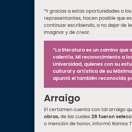
“Y gracias a estas oportunidades a los 
representantes, hacen posible que est
continuar escribiendo, a no dejar de l
imaginar y de crear.
“La literatura es un camino que 
valentía. Mi reconocimiento a lo
Universidad, quienes con su esfu
cultural y artística de su Máxim
apuntó el también reconocido poe
Arraigo
El certamen cuenta con tal arraigo q
obras
, de las cuales
26 fueron selec
o mención de honor, informó Ramos Tr