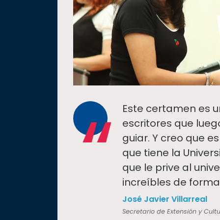
“
Este certamen es u
escritores que lueg
guiar. Y creo que e
que tiene la Univers
que le prive al univ
increíbles de forma
José Javier Villarreal
Secretario de Extensión y Cult