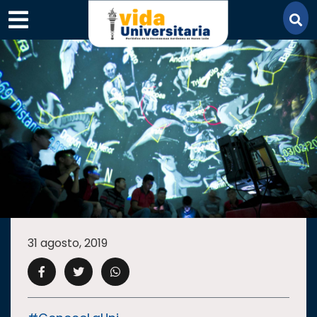
×
SECCIONES
ACADEMIA
31 agosto, 2019
CAMPUS
UANL
COMUNIDAD
UANL