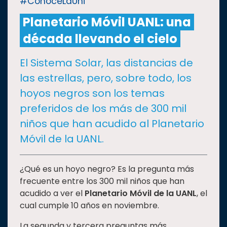
#ConoceLaUni
Planetario Móvil UANL: una
CULTURA
década llevando el cielo
DEPORTES
El Sistema Solar, las distancias de
las estrellas, pero, sobre todo, los
I+D+I
EXPERTOS
hoyos negros son los temas
preferidos de los más de 300 mil
SALUD
niños que han acudido al Planetario
Móvil de la UANL.
SUSTENTABILIDAD
¿Qué es un hoyo negro? Es la pregunta más
frecuente entre los 300 mil niños que han
TEMAS
acudido a ver el
Planetario Móvil de la UANL
, el
cual cumple 10 años en noviembre.
Oferta
educativa
La segunda y tercera preguntas más