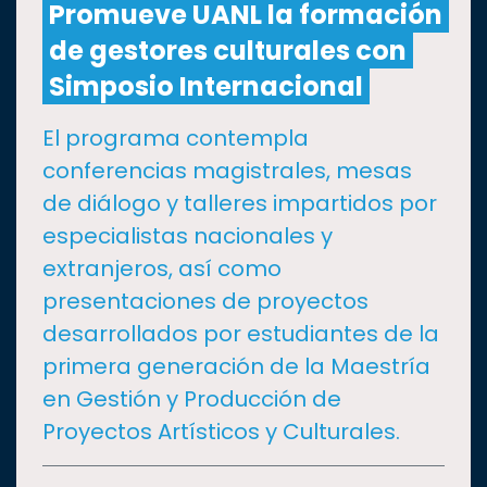
Promueve UANL la formación
de gestores culturales con
CULTURA
Simposio Internacional
DEPORTES
El programa contempla
conferencias magistrales, mesas
I+D+I
EXPERTOS
de diálogo y talleres impartidos por
especialistas nacionales y
SALUD
extranjeros, así como
presentaciones de proyectos
SUSTENTABILIDAD
desarrollados por estudiantes de la
primera generación de la Maestría
TEMAS
en Gestión y Producción de
Proyectos Artísticos y Culturales.
Oferta
educativa