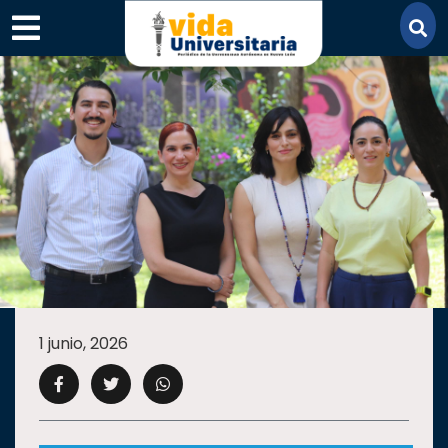
×
SECCIONES
ACADEMIA
1 junio, 2026
CAMPUS
UANL
COMUNIDAD
UANL