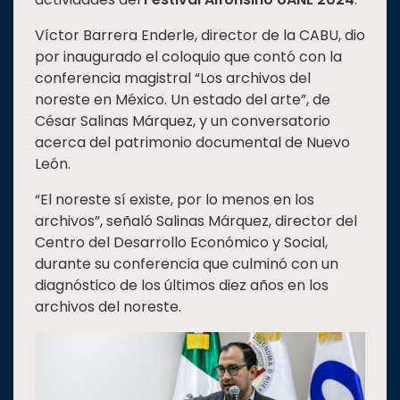
Estudiantes
Víctor Barrera Enderle, director de la CABU, dio
Rectoría
por inaugurado el coloquio que contó con la
conferencia magistral “Los archivos del
Investigación
noreste en México. Un estado del arte”, de
Internacionalización
César Salinas Márquez, y un conversatorio
acerca del patrimonio documental de Nuevo
Responsabilidad
León.
social
Vinculación
“El noreste sí existe, por lo menos en los
archivos”, señaló Salinas Márquez, director del
Historia
Centro del Desarrollo Económico y Social,
Universiada
durante su conferencia que culminó con un
Nacional
diagnóstico de los últimos diez años en los
archivos del noreste.