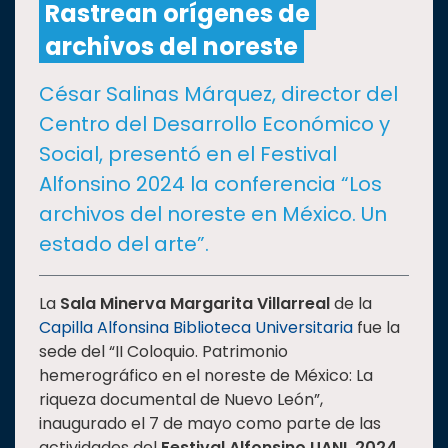
Rastrean orígenes de
archivos del noreste
CULTURA
César Salinas Márquez, director del
DEPORTES
Centro del Desarrollo Económico y
Social, presentó en el Festival
I+D+I
EXPERTOS
Alfonsino 2024 la conferencia “Los
archivos del noreste en México. Un
SALUD
estado del arte”.
SUSTENTABILIDAD
La
Sala Minerva Margarita Villarreal
de la
Capilla Alfonsina Biblioteca Universitaria
fue la
sede del “II Coloquio. Patrimonio
TEMAS
hemerográfico en el noreste de México: La
riqueza documental de Nuevo León”,
Oferta
inaugurado el 7 de mayo como parte de las
educativa
actividades del
Festival Alfonsino UANL 2024
.