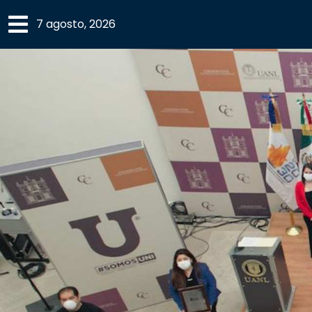
×
7 agosto, 2026
SECCIONES
ACADEMIA
CAMPUS
UANL
COMUNIDAD
UANL
CULTURA
DEPORTES
I+D+I
EXPERTOS