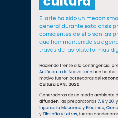
cultura
social
Vinculación
El arte ha sido un mecanism
Historia
general durante esta crisis p
Universiada
conscientes de ello son las p
Nacional
que han mantenido su agenda
través de las plataformas dig
Haciendo frente a la contingencia, pr
Autónoma de Nuevo León
han hecho 
motivo fueron acreedoras del
Recono
Cultura UANL 2020
.
Generadoras de un medio ambiente 
difunden
, las preparatorias
7
,
9
y
20
, 
Ingeniería Mecánica y Eléctrica
,
Cienc
y
Filosofía y Letras
, fueron condecorad