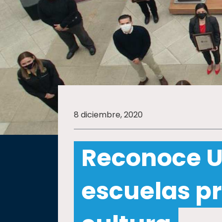
SALUD
SUSTENTABILIDAD
TEMAS
8 diciembre, 2020
Oferta
educativa
Reconoce U
Estudiantes
Rectoría
escuelas p
Investigación
Internacionalización
Responsabilidad