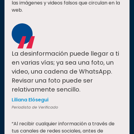
las imágenes y videos falsos que circulan en la
Estudiantes
web.
Rectoría
“
Investigación
Internacionalización
Responsabilidad
La desinformación puede llegar a ti
social
en varias vías; ya sea una foto, un
Vinculación
video, una cadena de WhatsApp.
Historia
Revisar una foto puede ser
Universiada
relativamente sencillo.
Nacional
Liliana Elósegui
Periodista de Verificado
“Al recibir cualquier información a través de
tus canales de redes sociales, antes de