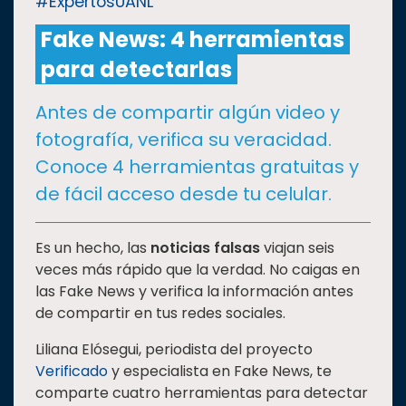
#ExpertosUANL
Fake News: 4 herramientas
CULTURA
para detectarlas
DEPORTES
Antes de compartir algún video y
fotografía, verifica su veracidad.
I+D+I
EXPERTOS
Conoce 4 herramientas gratuitas y
de fácil acceso desde tu celular.
SALUD
Es un hecho, las
noticias falsas
viajan seis
SUSTENTABILIDAD
veces más rápido que la verdad. No caigas en
las Fake News y verifica la información antes
de compartir en tus redes sociales.
TEMAS
Liliana Elósegui, periodista del proyecto
Verificado
y especialista en Fake News, te
Oferta
comparte cuatro herramientas para detectar
educativa