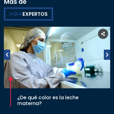
Más de
I+D+I
EXPERTOS
¿De qué color es la leche
materna?