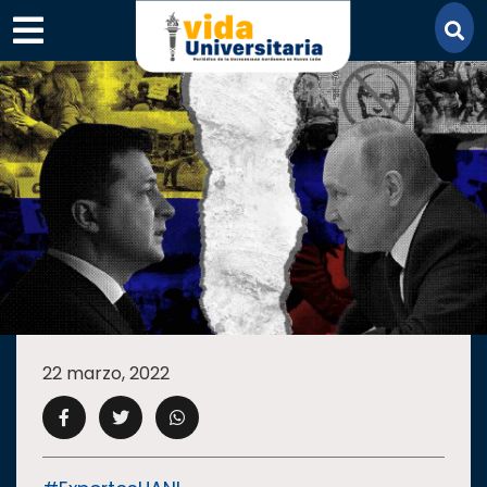
×
SECCIONES
ACADEMIA
22 marzo, 2022
CAMPUS
UANL
COMUNIDAD
UANL