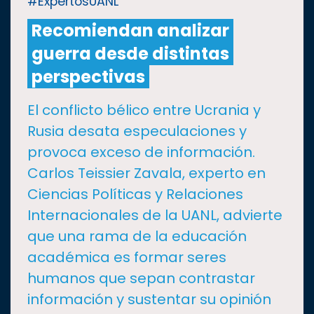
#ExpertosUANL
Recomiendan analizar
CULTURA
guerra desde distintas
DEPORTES
perspectivas
El conflicto bélico entre Ucrania y
I+D+I
EXPERTOS
Rusia desata especulaciones y
provoca exceso de información.
SALUD
Carlos Teissier Zavala, experto en
Ciencias Políticas y Relaciones
SUSTENTABILIDAD
Internacionales de la UANL, advierte
que una rama de la educación
TEMAS
académica es formar seres
humanos que sepan contrastar
Oferta
información y sustentar su opinión
educativa