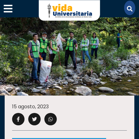
×
SECCIONES
ACADEMIA
15 agosto, 2023
CAMPUS
UANL
COMUNIDAD
UANL