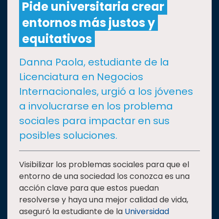
Pide universitaria crear
entornos más justos y
CULTURA
equitativos
DEPORTES
Danna Paola, estudiante de la
Licenciatura en Negocios
I+D+I
EXPERTOS
Internacionales, urgió a los jóvenes
a involucrarse en los problema
SALUD
sociales para impactar en sus
posibles soluciones.
SUSTENTABILIDAD
Visibilizar los problemas sociales para que el
entorno de una sociedad los conozca es una
TEMAS
acción clave para que estos puedan
resolverse y haya una mejor calidad de vida,
Oferta
aseguró la estudiante de la
Universidad
educativa