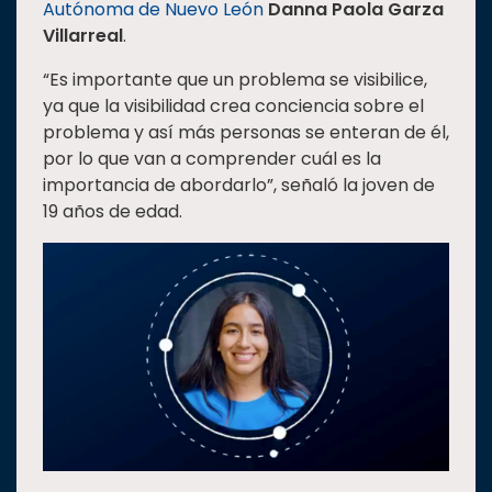
Autónoma de Nuevo León
Danna Paola Garza
Estudiantes
Villarreal
.
Rectoría
“Es importante que un problema se visibilice,
Investigación
ya que la visibilidad crea conciencia sobre el
problema y así más personas se enteran de él,
Internacionalización
por lo que van a comprender cuál es la
Responsabilidad
importancia de abordarlo”, señaló la joven de
social
19 años de edad.
Vinculación
Historia
Universiada
Nacional