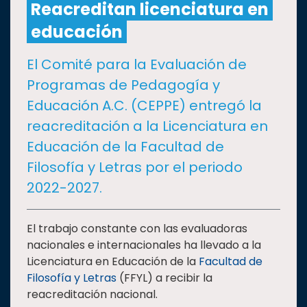
Reacreditan licenciatura en
educación
CULTURA
El Comité para la Evaluación de
DEPORTES
Programas de Pedagogía y
Educación A.C. (CEPPE) entregó la
I+D+I
EXPERTOS
reacreditación a la Licenciatura en
Educación de la Facultad de
SALUD
Filosofía y Letras por el periodo
2022-2027.
SUSTENTABILIDAD
El trabajo constante con las evaluadoras
nacionales e internacionales ha llevado a la
TEMAS
Licenciatura en Educación de la
Facultad de
Filosofía y Letras
(FFYL) a recibir la
Oferta
reacreditación nacional.
educativa