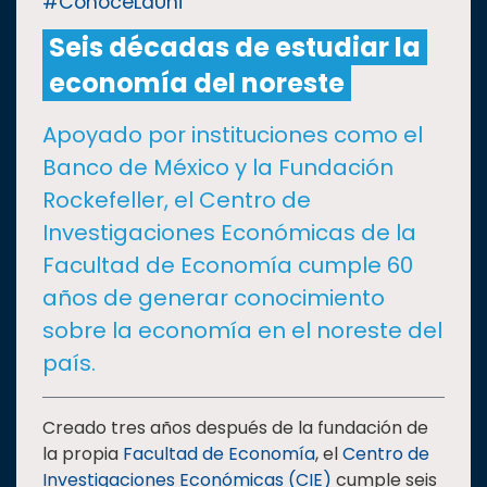
#ConoceLaUni
Seis décadas de estudiar la
CULTURA
economía del noreste
DEPORTES
Apoyado por instituciones como el
Banco de México y la Fundación
I+D+I
EXPERTOS
Rockefeller, el Centro de
Investigaciones Económicas de la
SALUD
Facultad de Economía cumple 60
años de generar conocimiento
SUSTENTABILIDAD
sobre la economía en el noreste del
país.
TEMAS
Creado tres años después de la fundación de
la propia
Facultad de Economía
, el
Centro de
Oferta
educativa
Investigaciones Económicas (CIE)
cumple seis