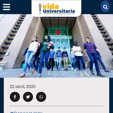
×
SECCIONES
ACADEMIA
22 abril, 2020
CAMPUS
UANL
COMUNIDAD
UANL