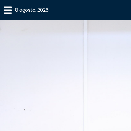
×
8 agosto, 2026
SECCIONES
ACADEMIA
CAMPUS
UANL
COMUNIDAD
UANL
CULTURA
DEPORTES
I+D+I
EXPERTOS