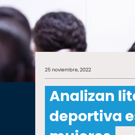
SALUD
SUSTENTABILIDAD
TEMAS
25 noviembre, 2022
Oferta
educativa
Analizan li
Estudiantes
Rectoría
deportiva e
Investigación
Internacionalización
Responsabilidad