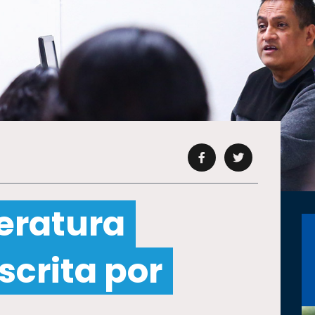
teratura
scrita por