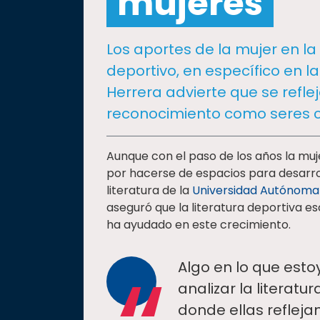
mujeres
social
Vinculación
Los aportes de la mujer en l
Historia
deportivo, en específico en la
Universiada
Herrera advierte que se refleja
Nacional
reconocimiento como seres cr
Aunque con el paso de los años la muj
por hacerse de espacios para desarrol
literatura de la
Universidad Autónoma
aseguró que la literatura deportiva e
ha ayudado en este crecimiento.
Algo en lo que est
analizar la literatu
donde ellas reflejan