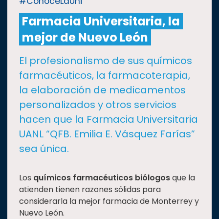
#ConoceLaUni
Farmacia Universitaria, la
CULTURA
mejor de Nuevo León
DEPORTES
El profesionalismo de sus químicos
farmacéuticos, la farmacoterapia,
I+D+I
EXPERTOS
la elaboración de medicamentos
personalizados y otros servicios
SALUD
hacen que la Farmacia Universitaria
UANL “QFB. Emilia E. Vásquez Farías”
SUSTENTABILIDAD
sea única.
TEMAS
Los
químicos farmacéuticos biólogos
que la
atienden tienen razones sólidas para
considerarla la mejor farmacia de Monterrey y
Oferta
Nuevo León.
educativa