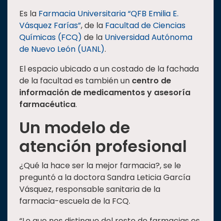
Estudiantes
Es la
Farmacia Universitaria “QFB Emilia E.
Vásquez Farías”
, de la
Facultad de Ciencias
Rectoría
Químicas (FCQ)
de la
Universidad Autónoma
Investigación
de Nuevo León (UANL)
.
Internacionalización
El espacio ubicado a un costado de la fachada
Responsabilidad
de la facultad es también un
centro de
social
información de medicamentos y asesoría
farmacéutica
.
Vinculación
Un modelo de
Historia
atención profesional
Universiada
Nacional
¿Qué la hace ser la mejor farmacia?, se le
preguntó a la doctora Sandra Leticia García
Vásquez, responsable sanitaria de la
farmacia-escuela de la FCQ.
“Lo que nos distingue del resto de farmacias es