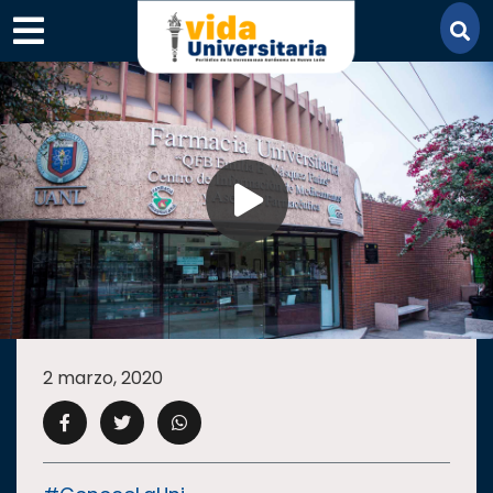
×
SECCIONES
ACADEMIA
2 marzo, 2020
CAMPUS
UANL
COMUNIDAD
UANL