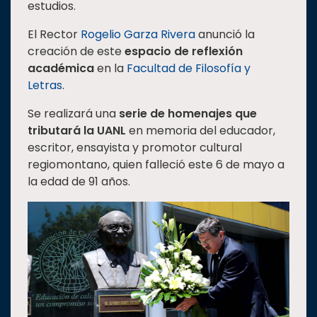
estudios.
Estudiantes
El Rector
Rogelio Garza Rivera
anunció la
Rectoría
creación de este
espacio de reflexión
Investigación
académica
en la
Facultad de Filosofía y
Letras
.
Internacionalización
Se realizará una
serie de homenajes que
Responsabilidad
social
tributará la UANL
en memoria del educador,
escritor, ensayista y promotor cultural
Vinculación
regiomontano, quien falleció este 6 de mayo a
Historia
la edad de 91 años.
Universiada
Nacional