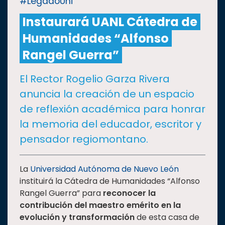
#LegadoUni
Instaurará UANL Cátedra de
CULTURA
Humanidades “Alfonso
DEPORTES
Rangel Guerra”
El Rector Rogelio Garza Rivera
I+D+I
EXPERTOS
anuncia la creación de un espacio
de reflexión académica para honrar
SALUD
la memoria del educador, escritor y
pensador regiomontano.
SUSTENTABILIDAD
La
Universidad Autónoma de Nuevo León
instituirá la Cátedra de Humanidades “Alfonso
TEMAS
Rangel Guerra” para
reconocer la
contribución del maestro emérito en la
Oferta
evolución y transformación
de esta casa de
educativa