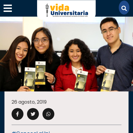
×
SECCIONES
ACADEMIA
26 agosto, 2019
CAMPUS
UANL
COMUNIDAD
UANL