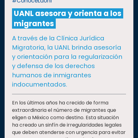
#ConoceLaUni
UANL asesora y orienta a los
CULTURA
migrantes
DEPORTES
A través de la Clínica Jurídica
Migratoria, la UANL brinda asesoría
I+D+I
EXPERTOS
y orientación para la regularización
y defensa de los derechos
SALUD
humanos de inmigrantes
indocumentados.
SUSTENTABILIDAD
En los últimos años ha crecido de forma
extraordinaria el número de migrantes que
TEMAS
eligen a México como destino. Esta situación
ha creado un sinfín de irregularidades legales
Oferta
que deben atenderse con urgencia para evitar
educativa