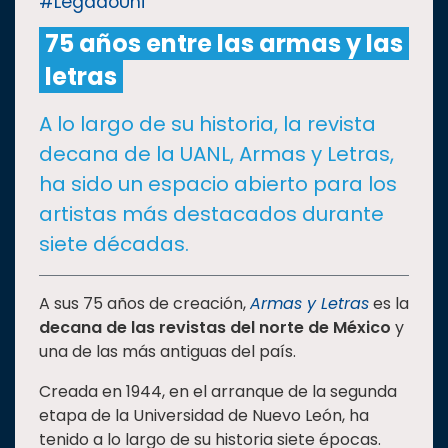
#LegadoUni
75 años entre las armas y las
CULTURA
letras
DEPORTES
A lo largo de su historia, la revista
decana de la UANL, Armas y Letras,
I+D+I
EXPERTOS
ha sido un espacio abierto para los
artistas más destacados durante
SALUD
siete décadas.
SUSTENTABILIDAD
A sus 75 años de creación,
Armas y Letras
es la
decana de las revistas del norte de México
y
una de las más antiguas del país.
TEMAS
Creada en 1944, en el arranque de la segunda
etapa de la Universidad de Nuevo León, ha
Oferta
tenido a lo largo de su historia siete épocas.
educativa