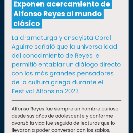
Exponen acercamiento de
Alfonso Reyes al mundo
CULTURA
clásico
DEPORTES
La dramaturga y ensayista Coral
Aguirre señaló que la universalidad
I+D+I
EXPERTOS
del conocimiento de Reyes le
permitió entablar un diálogo directo
SALUD
con los más grandes pensadores
de la cultura griega durante el
SUSTENTABILIDAD
Festival Alfonsino 2023.
TEMAS
Alfonso Reyes fue siempre un hombre curioso
desde sus años de adolescente y conforme
avanzó la vida fue seguida de lecturas que lo
Oferta
llevaron a poder conversar con los sabios,
educativa