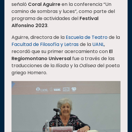
señaló
Coral Aguirre
en la conferencia “Un
Estudiantes
camino de sombras y luces”, como parte del
Rectoría
programa de actividades del
Festival
Alfonsino 2023
.
Investigación
Aguirre, directora de la
Escuela de Teatro
de la
Internacionalización
Facultad de Filosofía y Letras
de la
UANL
,
Responsabilidad
recordó que su primer acercamiento con
El
social
Regiomontano Universal
fue a través de las
Vinculación
traducciones de la
Ilíada
y la
Odisea
del poeta
griego Homero.
Historia
Universiada
Nacional