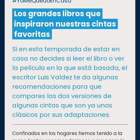
#YoMeQuedoEnCasa
Los grandes libros que
CULTURA
inspiraron nuestras cintas
DEPORTES
favoritas
Si en esta temporada de estar en
I+D+I
EXPERTOS
casa no decides si leer el libro o ver
la película en la que está basada, el
SALUD
escritor Luis Valdez te da algunas
recomendaciones para que
SUSTENTABILIDAD
compares las dos versiones de
algunas cintas que son ya unos
TEMAS
clásicos por sus adaptaciones.
Oferta
Confinados en los hogares hemos tenido a la
educativa