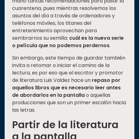
mano tantas recomendaciones para pasar la
Estudiantes
cuarentena, pues mientras resolvemos los
asuntos del día a través de ordenadores y
Rectoría
teléfonos móviles, los titanes del
Investigación
entretenimiento aprovechan para
sembrarnos su semilla:
cuál es la nueva serie
Internacionalización
o película que no podemos perdernos
.
Responsabilidad
social
Sin embargo, este tiempo de guardar también
invita a retomar o iniciar el camino de la
Vinculación
lectura, es por eso que el escritor y promotor
Historia
de literatura Luis Valdez hace un
repaso por
aquellos libros que es necesario leer antes
Universiada
de abordarlos en la pantalla
o aquellas
Nacional
producciones que son un primer escalón hacia
las letras.
Partir de la literatura
a la pantalla