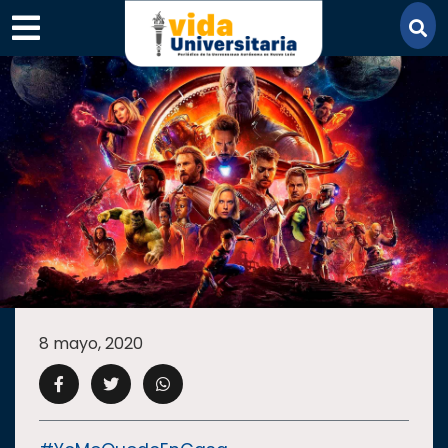
×
SECCIONES
ACADEMIA
8 mayo, 2020
CAMPUS
UANL
COMUNIDAD
UANL