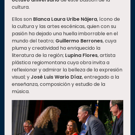
cultura.
Estudiantes
Rectoría
Ellos son
Blanca Laura Uribe Nájera
, ícono de
la cultura y las artes escénicas, quien con su
Investigación
pasión ha dejado una huella imborrable en el
Internacionalización
mundo del teatro;
Guillermo Berrones
, cuya
pluma y creatividad ha enriquecido la
Responsabilidad
literatura de la región;
Lupina Flores
, artista
social
plástica regiomontana cuya obra invita a
Vinculación
reflexionar y admirar la belleza de la expresión
Historia
visual; y
José Luis Wario Díaz
, entregado a la
enseñanza, composición y estudio de la
Universiada
música.
Nacional