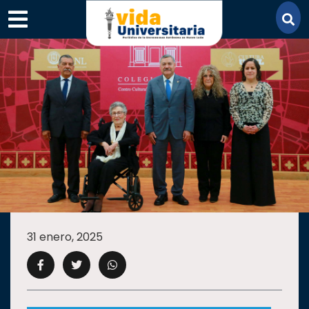
×
SECCIONES
ACADEMIA
31 enero, 2025
CAMPUS
UANL
COMUNIDAD
UANL