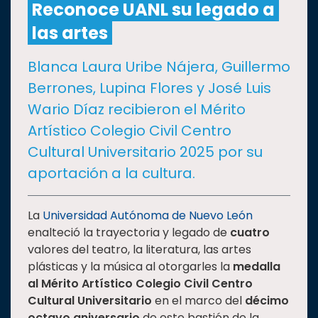
Reconoce UANL su legado a
las artes
CULTURA
Blanca Laura Uribe Nájera, Guillermo
DEPORTES
Berrones, Lupina Flores y José Luis
Wario Díaz recibieron el Mérito
I+D+I
EXPERTOS
Artístico Colegio Civil Centro
Cultural Universitario 2025 por su
SALUD
aportación a la cultura.
SUSTENTABILIDAD
La
Universidad Autónoma de Nuevo León
enalteció la trayectoria y legado de
cuatro
valores del teatro, la literatura, las artes
TEMAS
plásticas y la música al otorgarles la
medalla
al Mérito Artístico
Colegio Civil Centro
Oferta
Cultural Universitario
en el marco del
décimo
educativa
octavo aniversario
de este bastión de la