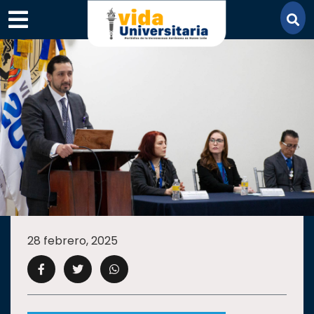
×
SECCIONES
ACADEMIA
28 febrero, 2025
CAMPUS
UANL
COMUNIDAD
UANL