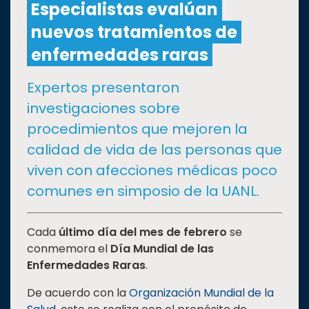
Especialistas evalúan
nuevos tratamientos de
CULTURA
enfermedades raras
DEPORTES
Expertos presentaron
investigaciones sobre
I+D+I
EXPERTOS
procedimientos que mejoren la
calidad de vida de las personas que
SALUD
viven con afecciones médicas poco
comunes en simposio de la UANL.
SUSTENTABILIDAD
Cada
último día del mes de febrero
se
conmemora el
Día Mundial de las
TEMAS
Enfermedades Raras
.
Oferta
De acuerdo con la
Organización Mundial de la
educativa