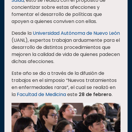
Salud
, esto se realiza con el propósito de
concientizar sobre estas afecciones y
Estudiantes
fomentar el desarrollo de políticas que
Rectoría
apoyen a quienes conviven con ellas.
Investigación
Desde la
Universidad Autónoma de Nuevo León
Internacionalización
(UANL), expertos trabajan arduamente para el
desarrollo de distintos procedimientos que
Responsabilidad
social
mejoren la calidad de vida de quienes padecen
dichas afecciones.
Vinculación
Este año se dio a través de la difusión de
Historia
trabajos en el simposio “Nuevos tratamientos
Universiada
en enfermedades raras”, el cual se realizó en
Nacional
la
Facultad de Medicina
este
28 de febrero
.