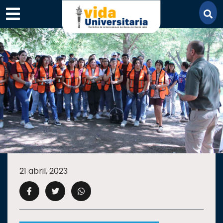
×
SECCIONES
ACADEMIA
21 abril, 2023
CAMPUS
UANL
COMUNIDAD
UANL