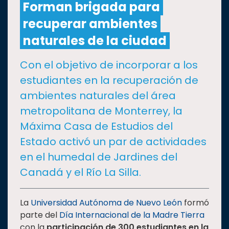
Forman brigada para
recuperar ambientes
CULTURA
naturales de la ciudad
DEPORTES
Con el objetivo de incorporar a los
estudiantes en la recuperación de
I+D+I
EXPERTOS
ambientes naturales del área
metropolitana de Monterrey, la
SALUD
Máxima Casa de Estudios del
Estado activó un par de actividades
SUSTENTABILIDAD
en el humedal de Jardines del
Canadá y el Río La Silla.
TEMAS
La
Universidad Autónoma de Nuevo León
formó
Oferta
parte del
Día Internacional de la Madre Tierra
educativa
con la
participación de
300 estudiantes en la