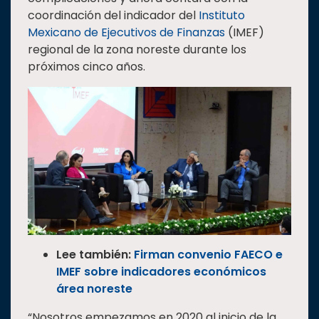
coordinación del indicador del
Instituto
Mexicano de Ejecutivos de Finanzas
(IMEF)
regional de la zona noreste durante los
próximos cinco años.
Lee también:
Firman convenio FAECO e
IMEF sobre indicadores económicos
área noreste
“Nosotros empezamos en 2020 al inicio de la