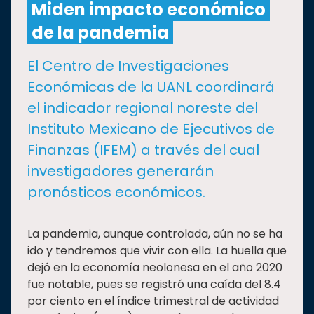
Miden impacto económico
de la pandemia
CULTURA
El Centro de Investigaciones
DEPORTES
Económicas de la UANL coordinará
el indicador regional noreste del
I+D+I
EXPERTOS
Instituto Mexicano de Ejecutivos de
Finanzas (IFEM) a través del cual
SALUD
investigadores generarán
pronósticos económicos.
SUSTENTABILIDAD
La pandemia, aunque controlada, aún no se ha
ido y tendremos que vivir con ella. La huella que
TEMAS
dejó en la economía neolonesa en el año 2020
fue notable, pues se registró una caída del 8.4
Oferta
por ciento en el índice trimestral de actividad
educativa