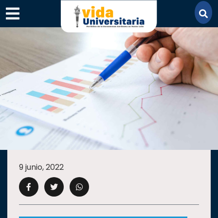
×
SECCIONES
ACADEMIA
9 junio, 2022
CAMPUS
UANL
COMUNIDAD
UANL